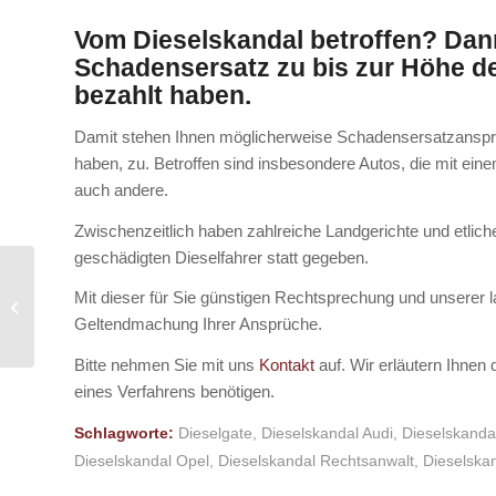
Vom Dieselskandal betroffen? Dan
Schadensersatz zu bis zur Höhe des
bezahlt haben.
Damit stehen Ihnen möglicherweise Schadensersatzansprüc
haben, zu. Betroffen sind insbesondere Autos, die mit eine
auch andere.
Zwischenzeitlich haben zahlreiche Landgerichte und etli
geschädigten Dieselfahrer statt gegeben.
BGH: Auflösung einer
Mit dieser für Sie günstigen Rechtsprechung und unserer l
mehrgliedrigen
Geltendmachung Ihrer Ansprüche.
Gesellschaft
Bitte nehmen Sie mit uns
Kontakt
auf. Wir erläutern Ihnen
eines Verfahrens benötigen.
Schlagworte:
Dieselgate
,
Dieselskandal Audi
,
Dieselskand
Dieselskandal Opel
,
Dieselskandal Rechtsanwalt
,
Dieselska