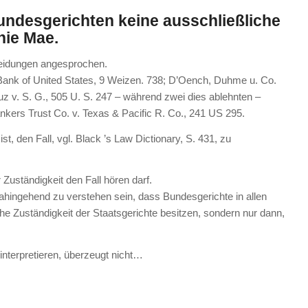
undesgerichten keine ausschließliche
nnie Mae.
cheidungen angesprochen.
. Bank of United States, 9 Weizen. 738; D’Oench, Duhme u. Co.
 v. S. G., 505 U. S. 247 – während zwei dies ablehnten –
nkers Trust Co. v. Texas & Pacific R. Co., 241 US 295.
st, den Fall, vgl. Black ’s Law Dictionary, S. 431, zu
 Zuständigkeit den Fall hören darf.
ahingehend zu verstehen sein, dass Bundesgerichte in allen
iche Zuständigkeit der Staatsgerichte besitzen, sondern nur dann,
interpretieren, überzeugt nicht…