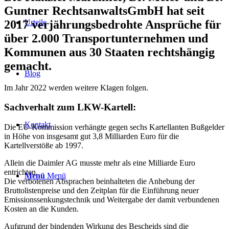
Guntner RechtsanwaltsGmbH hat seit
2017 verjährungsbedrohte Ansprüche für
Urteile
über 2.000 Transportunternehmen und
Kommunen aus 30 Staaten rechtshängig
gemacht.
Blog
Im Jahr 2022 werden weitere Klagen folgen.
Sachverhalt zum LKW-Kartell:
Kontakt
Die EU-Kommission verhängte gegen sechs Kartellanten Bußgelder
in Höhe von insgesamt gut 3,8 Milliarden Euro für die
Kartellverstöße ab 1997.
Allein die Daimler AG musste mehr als eine Milliarde Euro
entrichten.
Menü
Menü
Die verbotenen Absprachen beinhalteten die Anhebung der
Bruttolistenpreise und den Zeitplan für die Einführung neuer
Emissionssenkungstechnik und Weitergabe der damit verbundenen
Kosten an die Kunden.
Aufgrund der bindenden Wirkung des Bescheids sind die