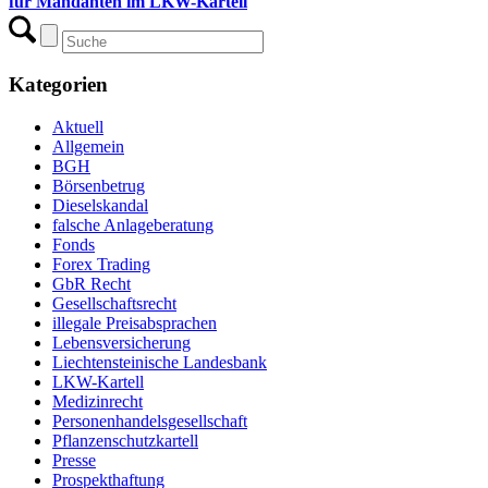
für Mandanten im LKW-Kartell
Kategorien
Aktuell
Allgemein
BGH
Börsenbetrug
Dieselskandal
falsche Anlageberatung
Fonds
Forex Trading
GbR Recht
Gesellschaftsrecht
illegale Preisabsprachen
Lebensversicherung
Liechtensteinische Landesbank
LKW-Kartell
Medizinrecht
Personenhandelsgesellschaft
Pflanzenschutzkartell
Presse
Prospekthaftung