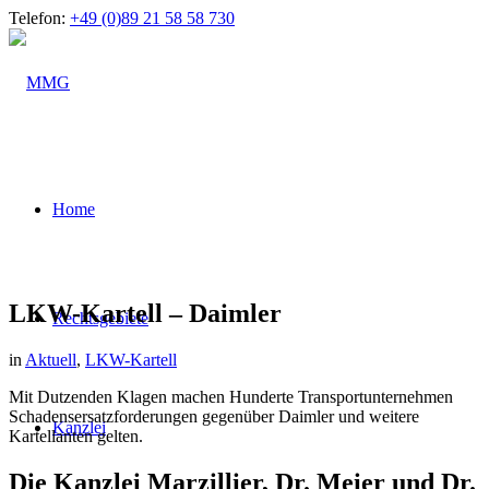
Telefon:
+49 (0)89 21 58 58 730
Home
LKW-Kartell – Daimler
Rechtsgebiete
in
Aktuell
,
LKW-Kartell
Mit Dutzenden Klagen machen Hunderte Transportunternehmen
Schadensersatzforderungen gegenüber Daimler und weitere
Kanzlei
Kartellanten gelten.
Die Kanzlei Marzillier, Dr. Meier und Dr.